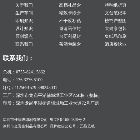
关于我们
高档礼品盒
特种纸折页
生产车间
精致卡纸盒
文创笔记本
印刷知识
不干胶标贴
楼书户型图
设计知识
邀请函信封
大健康包装
原创观点
台历利是封
集纸品印刷
联系我们
茶酒包装盒
酒店餐饮业
联系我们：
总机：0755-8241 5862
电话：136 3276 5100
Q Q：1125691579 398243031
工厂：深圳市龙岗平湖辅城坳工业区A58栋（整栋）
印后：深圳龙岗平湖街道辅城坳工业大道72号厂房
深圳市佳润隆印刷有限公司
粤ICP备16049359号-2
深圳市金誉豪制品有限公司 品牌微信公众号：匠品艺栈