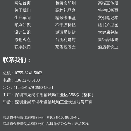
网站首页
包装盒印刷
高端宣传册
关于我们
高档礼品盒
特种纸折页
生产车间
精致卡纸盒
文创笔记本
印刷知识
不干胶标贴
楼书户型图
设计知识
邀请函信封
大健康包装
原创观点
台历利是封
集纸品印刷
联系我们
茶酒包装盒
酒店餐饮业
联系我们：
总机：0755-8241 5862
电话：136 3276 5100
Q Q：1125691579 398243031
工厂：深圳市龙岗平湖辅城坳工业区A58栋（整栋）
印后：深圳龙岗平湖街道辅城坳工业大道72号厂房
深圳市佳润隆印刷有限公司
粤ICP备16049359号-2
深圳市金誉豪制品有限公司 品牌微信公众号：匠品艺栈