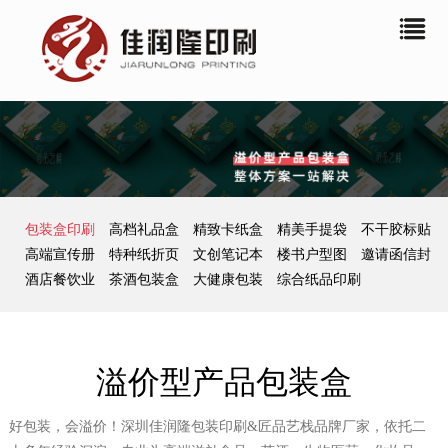
包装盒印刷
高档礼品盒
精致卡纸盒
精美手提袋
不干胶标贴
高端宣传册
特种纸折页
文创笔记本
楼书户型图
邀请函信封
酒店餐饮业
茶酒包装盒
大健康包装
综合纸品印刷
溢价型产品包装盒
好包装，会溢价！深圳佳润隆包装印刷&匠品艺栈品牌厂家，依托二