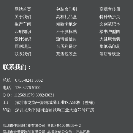
网站首页
包装盒印刷
高端宣传册
关于我们
高档礼品盒
特种纸折页
生产车间
精致卡纸盒
文创笔记本
印刷知识
不干胶标贴
楼书户型图
设计知识
邀请函信封
大健康包装
原创观点
台历利是封
集纸品印刷
联系我们
茶酒包装盒
酒店餐饮业
联系我们：
总机：0755-8241 5862
电话：136 3276 5100
Q Q：1125691579 398243031
工厂：深圳市龙岗平湖辅城坳工业区A58栋（整栋）
印后：深圳龙岗平湖街道辅城坳工业大道72号厂房
深圳市佳润隆印刷有限公司
粤ICP备16049359号-2
深圳市金誉豪制品有限公司 品牌微信公众号：匠品艺栈